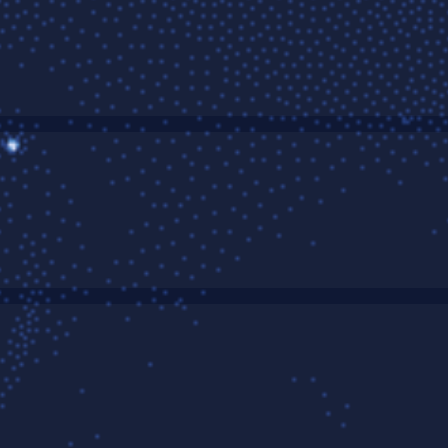
在当今的NBA联盟中，球员的选择不仅仅关乎合
业生涯规划。詹姆斯作为联盟中的超级明星，他
“詹姆斯宁愿加盟勇士或骑士也不愿在湖人降薪三
探讨詹姆斯对球队文化的重视，其次分析他与湖