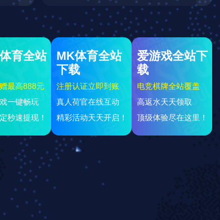
的这一决策对他的职业生涯影响。通过这四
角，让大家更好地理解詹姆斯的选择背后的
特且深厚的球队文化。勇士以其流畅的进攻
为其带来的荣耀而倍受瞩目。在这样的环境
并促进团队的发展。
久的光辉，也有近年来战绩不佳所带来的压
自然希望能够在一个充满积极性和竞争力的
选择加盟其他队伍，也不愿为了金钱而牺牲
上的球队文化中，自己能够更好地发挥作
围的重视，使得他对于降薪问题显得尤为敏