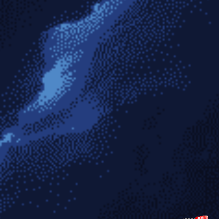
意味着更多新的机遇。勇士队以先进的数据
战术，并注重发挥每位球员最大潜力。在这
同时参与构建更加成功且具影响力的新阵
诸多期待。如果他选择返回骑士，不仅能帮
个团队竞技水平。这种归属感及领导角色，
外，通过这种方式，他也有机会再一次带领
ndorsements（代言）还是品牌合
，从长远来看，这种转变可能会给他的职业