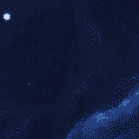
敬的一种态度。
3、加入其他球队的新机会
如果选择加盟勇士或骑士，对于詹姆斯而言，将
分析技术和现代化训练方式著称，他们不断创新
样的环境中，詹姆斯可以进一步提升个人能力，
容。
而骑士队作为他的老东家，再次回归自然会引起
助年轻队员成长，还能借助自己的经验来提升整
可以说是任何金钱无法替代的重要价值所在。此
队伍冲击总冠军，实现职业生涯的新高峰。
同时，如此选择还将给他带来更多商业价值，无论是 e
作，都将在新的舞台上获得更大的曝光率。因此