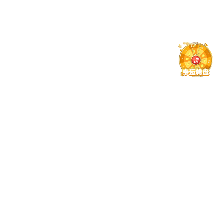
领先位置时，球员们似乎无法摆脱“必胜”的心理负
担，反而产生了压力。这种心态不仅影响了场上的表
现，也让本应进行积极调整的战术变得迟缓。
研究表明，在高压环境下，运动员容易受到情绪波动
影响，而这种情绪波动通常源于外部期待和自身目标
之间的不平衡。因此，无论是2016年还是2026年，两
队陷入危机时心理上的脆弱都是导致逆转的重要因素
之一。
3、历史上的类似事件
历史上，不乏类似于2016年与2026年这种经典逆转案
例。例如，在2004年的NBA季后赛中，一支领先3-1
的球队同样被对手完成逆转。这一事件不仅引发了媒
体的大量报道，也让很多球迷开始思考体育竞技中的